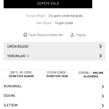
SEPETE EKLE
Kargo Bilgisi:
2 iş günü içinde kargoda
İade Bilgisi:
Fiyatı Düşünce Haber Ver
Paylaş
ÜRÜN BILGISI
YORUMLAR
(0)
500 TL VE ÜZERİ
15 GÜN İÇİNDE -
GÜVENLİ -
ONLINE
-
ÜCRETSİZ KARGO
ÜCRETSİZ İADE
ALIŞVERİŞ
KURUMSAL
ÖDEME
İLETİŞİM