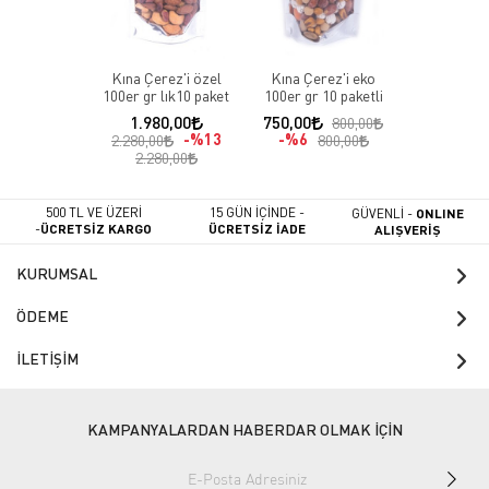
Kına Çerez'i özel
Kına Çerez'i eko
100er gr lık10 paket
100er gr 10 paketli
1.980,00
750,00
800,00
%13
%6
2.280,00
800,00
2.280,00
500 TL VE ÜZERİ
15 GÜN İÇİNDE -
GÜVENLİ -
ONLINE
-
ÜCRETSİZ KARGO
ÜCRETSİZ İADE
ALIŞVERİŞ
KURUMSAL
ÖDEME
İLETİŞİM
KAMPANYALARDAN HABERDAR OLMAK İÇİN