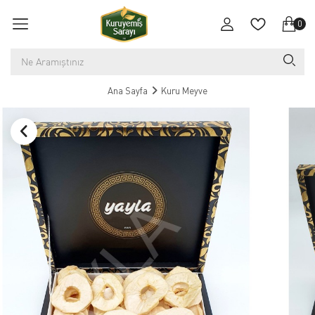
0
Ana Sayfa
Kuru Meyve