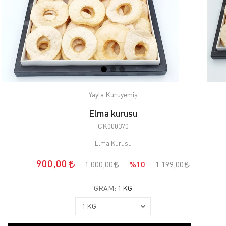
Yayla Kuruyemiş
Elma kurusu
CK000370
Elma Kurusu
900,00
1.000,00
%10
1.199,00
GRAM:
1 KG