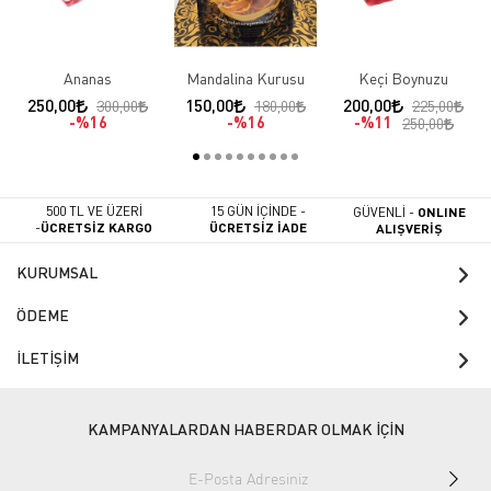
Ananas
Mandalina Kurusu
Keçi Boynuzu
250,00
150,00
200,00
300,00
180,00
225,00
%16
%16
%11
250,00
500 TL VE ÜZERİ
15 GÜN İÇİNDE -
GÜVENLİ -
ONLINE
-
ÜCRETSİZ KARGO
ÜCRETSİZ İADE
ALIŞVERİŞ
KURUMSAL
ÖDEME
İLETİŞİM
KAMPANYALARDAN HABERDAR OLMAK İÇİN