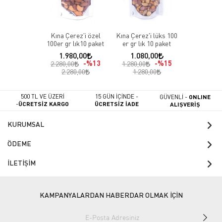
Kına Çerez'i özel
Kına Çerez'i lüks 100
100er gr lık10 paket
er gr lık 10 paket
1.980,00
1.080,00
%13
%15
2.280,00
1.280,00
2.280,00
1.280,00
500 TL VE ÜZERİ
15 GÜN İÇİNDE -
GÜVENLİ -
ONLINE
-
ÜCRETSİZ KARGO
ÜCRETSİZ İADE
ALIŞVERİŞ
KURUMSAL
ÖDEME
İLETİŞİM
KAMPANYALARDAN HABERDAR OLMAK İÇİN