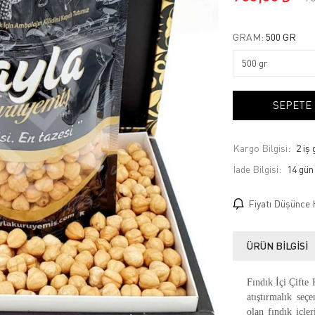
GRAM:
500 GR
SEPETE
Kargo Bilgisi:
2 iş
İade Bilgisi:
Fiyatı Düşünce 
ÜRÜN BILGISI
Fındık İçi Çifte 
atıştırmalık seç
olan fındık içle