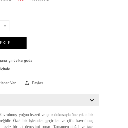
 EKLE
 günü içinde kargoda
Haber Ver
Paylaş
Kavrulmuş, yoğun lezzeti ve çıtır dokusuyla öne çıkan bir
eneğidir. Özel bir işlemden geçirilen ve çifte kavrulmuş
ri, eşsiz bir tat deneyimi sunar. Tamamen doğal ve taze