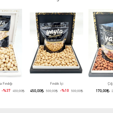
 Fındığı
Fındık İçi
Çiğ
%37
450,00
%10
170,00
450,00
500,00
500,00