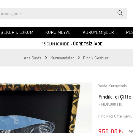
& ŞEKER & LOKUM
KURU MEYVE
KURUYEMIŞLER
PES
15 GÜN İÇİNDE -
ÜCRETSİZ İADE
Ana Sayfa
Kuruyemişler
Fındık Çeşitleri
Yayla Kuruyemiş
Fındık İçi Çift
FNDK000110
Fındık İçi Çifte Kavr
950,00
9