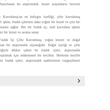
 hazırlanan bu atıştırmalık, lezzet arayanların favorisi
e Kavrulmuş'un en belirgin özelliği, çifte kavrulmuş
l işlem, fındık içlerinin daha yoğun bir lezzet ve çıtır bir
asını sağlar. Her bir fındık içi, özel kavrulma işlemi
iz bir lezzet ve aroma sunar.
Fındık İçi Çifte Kavrulmuş, yoğun lezzeti ve doğal
kan bir atıştırmalık seçeneğidir. Doğal içeriği ve çifte
liğiyle dikkat çeken bu fındık içleri, atıştırmalık
karşılamak için mükemmel bir tercihtir. Herkesin keyifle
ır fındık içleri, atıştırmalık saatlerinizin vazgeçilmezi