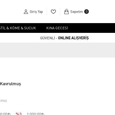
Giriş Yap
Sepetim
0
TIL & KÖME & SUCUK
KINA GECESI
GÜVENLİ -
ONLINE ALIŞVERİŞ
e Kavrulmuş
ulmuş
80,00
%3
1.000,00