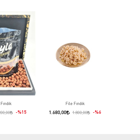
 Fındık
File Fındık
%15
1.680,00
%6
200,00
1.800,00