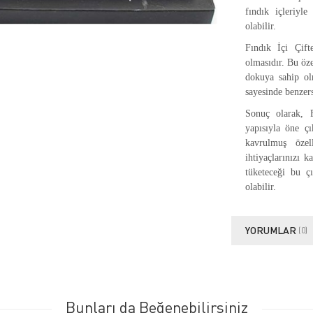
fındık içleriyle
olabilir.
Fındık İçi Çift
olmasıdır. Bu öze
dokuya sahip olm
sayesinde benzers
Sonuç olarak, 
yapısıyla öne çı
kavrulmuş özel
ihtiyaçlarınızı 
tüketeceği bu çıt
olabilir.
YORUMLAR
(0)
Bunları da Beğenebilirsiniz