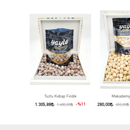
Tuzlu Kebap Fındık
Makademya
1.305,88
%11
280,00
1.480,00
450,00