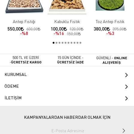
Antep Fıstığı
Kabuklu Fıstık
Toz Antep Fıstık
550,00
100,00
380,00
600,00
120,00
395,00
%8
%16
%3
150,00
500 TL VE ÜZERİ
15 GÜN İÇİNDE -
GÜVENLİ -
ONLINE
-
ÜCRETSİZ KARGO
ÜCRETSİZ İADE
ALIŞVERİŞ
KURUMSAL
ÖDEME
İLETİŞİM
KAMPANYALARDAN HABERDAR OLMAK İÇİN