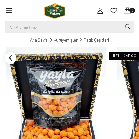
0
Ana Sayfa
Kuruyemişler
Fıstık Çeşitleri
HIZLI KARGO