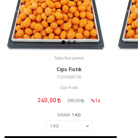
Yayla Kuruyemiş
Cips Fıstık
FSTK000110
Cips Fıstık
240,00
280,00
%14
GRAM:
1 KG