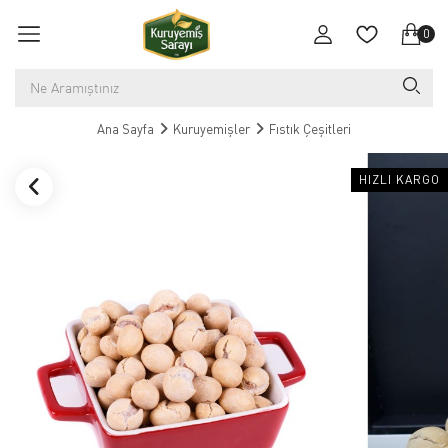
0
Ana Sayfa
Kuruyemişler
Fıstık Çeşitleri
HIZLI KARGO