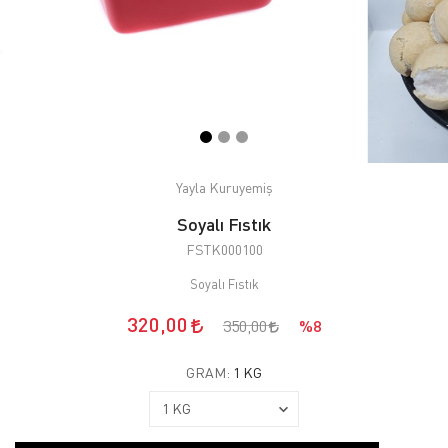
Yayla Kuruyemiş
Soyalı Fıstık
FSTK000100
Soyalı Fıstık
320,00
350,00
%8
GRAM:
1 KG