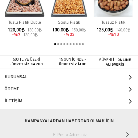
Tuzlu Fıstık Duble
Soslu Fıstık
Tuzsuz Fıstık
120,00
100,00
125,00
130,00
150,00
140,00
%7
%33
%10
130,00
500 TL VE ÜZERİ
15 GÜN İÇİNDE -
GÜVENLİ -
ONLINE
-
ÜCRETSİZ KARGO
ÜCRETSİZ İADE
ALIŞVERİŞ
KURUMSAL
ÖDEME
İLETİŞİM
KAMPANYALARDAN HABERDAR OLMAK İÇİN