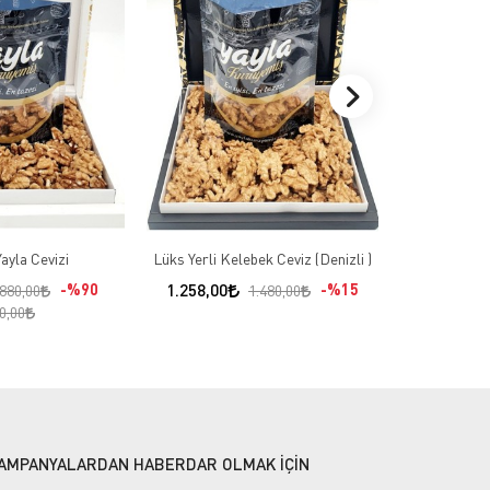
Pik
580,00
70
ayla Cevizi
Lüks Yerli Kelebek Ceviz (Denizli )
%90
1.258,00
%15
.880,00
1.480,00
0,00
AMPANYALARDAN HABERDAR OLMAK İÇİN