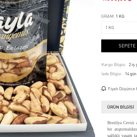
GRAM:
1 KG
SEPETE
Kargo Bilgisi:
2 iş
İade Bilgisi:
Fiyatı Düşünce 
ÜRÜN BILGISI
Brezilya Cevizi a
bir atıştırmalık
sağlıklı yaşam ta