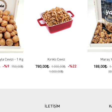
la Cevizi - 1 Kg
Kırıklı Ceviz
Maraş Y
%9
780,00
%22
188,00
750,00
1.000,00
1
1.000,00
30
İLETİŞİM
K