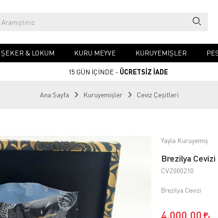
& ŞEKER & LOKUM
KURU MEYVE
KURUYEMIŞLER
PES
15 GÜN İÇİNDE -
ÜCRETSİZ İADE
Ana Sayfa
Kuruyemişler
Ceviz Çeşitleri
Yayla Kuruyemiş
Brezilya Cevizi
CVZ000210
Brezilya Cevizi
4.000,00