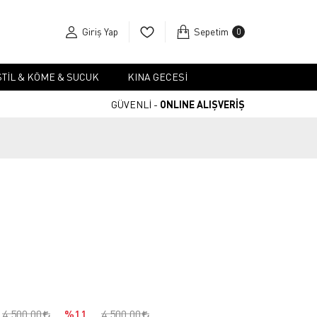
Giriş Yap
Sepetim
0
TIL & KÖME & SUCUK
KINA GECESI
GÜVENLİ -
ONLINE ALIŞVERİŞ
4.500,00
%11
4.500,00