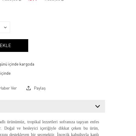
 EKLE
 günü içinde kargoda
Haber Ver
Paylaş
dlı ürünümüz, tropikal lezzetleri sofranıza taşıyan enfes
tır. Doğal ve besleyici içeriğiyle dikkat çeken bu ürün,
rzını destekleyen bir seçenektir. İncecik kabuğuyla kaplı