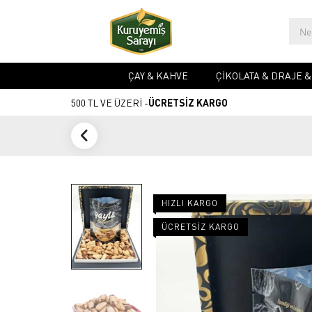
ÇAY & KAHVE
ÇIKOLATA & DRAJE 
500 TL VE ÜZERİ -
ÜCRETSİZ KARGO
HIZLI KARGO
ÜCRETSIZ KARGO