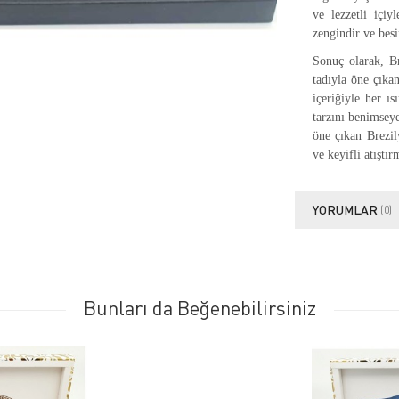
ve lezzetli içiy
zengindir ve bes
Sonuç olarak, Bre
tadıyla öne çıkan
içeriğiyle her ıs
tarzını benimseye
öne çıkan Brezil
ve keyifli atıştı
YORUMLAR
(0)
Bunları da Beğenebilirsiniz