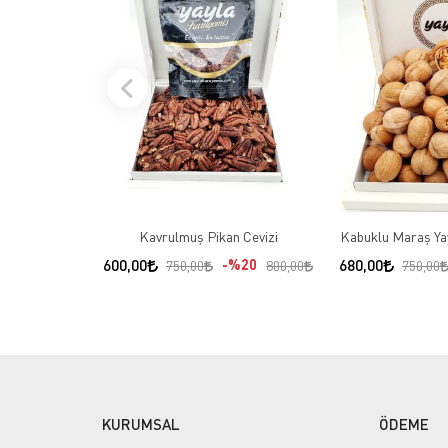
Kavrulmuş Pikan Cevizi
Kabuklu Maraş Yay
600,00
%20
680,00
750,00
800,00
750,00
KURUMSAL
ÖDEME