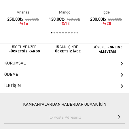
Ananas
Mango
İğde
250,00
130,00
200,00
300,00
150,00
250,00
%16
%13
%20
500 TL VE ÜZERİ
15 GÜN İÇİNDE -
GÜVENLİ -
ONLINE
-
ÜCRETSİZ KARGO
ÜCRETSİZ İADE
ALIŞVERİŞ
KURUMSAL
ÖDEME
İLETİŞİM
KAMPANYALARDAN HABERDAR OLMAK İÇİN