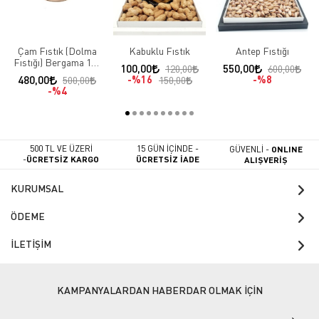
Çam Fıstık (Dolma
Kabuklu Fıstık
Antep Fıstığı
Fıstığı) Bergama 100
100,00
550,00
120,00
600,00
gr
480,00
%16
%8
500,00
150,00
%4
500 TL VE ÜZERİ
15 GÜN İÇİNDE -
GÜVENLİ -
ONLINE
-
ÜCRETSİZ KARGO
ÜCRETSİZ İADE
ALIŞVERİŞ
KURUMSAL
ÖDEME
İLETİŞİM
KAMPANYALARDAN HABERDAR OLMAK İÇİN