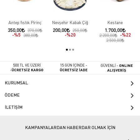
Antep fıstık Pirinç
Nevşehir Kabak Çiğ
Kestane
350,00
200,00
1.700,00
370,00
250,00
%5
%20
%22
380,00
2.200,00
2.500,00
500 TL VE ÜZERİ
15 GÜN İÇİNDE -
GÜVENLİ -
ONLINE
-
ÜCRETSİZ KARGO
ÜCRETSİZ İADE
ALIŞVERİŞ
KURUMSAL
ÖDEME
İLETİŞİM
KAMPANYALARDAN HABERDAR OLMAK İÇİN