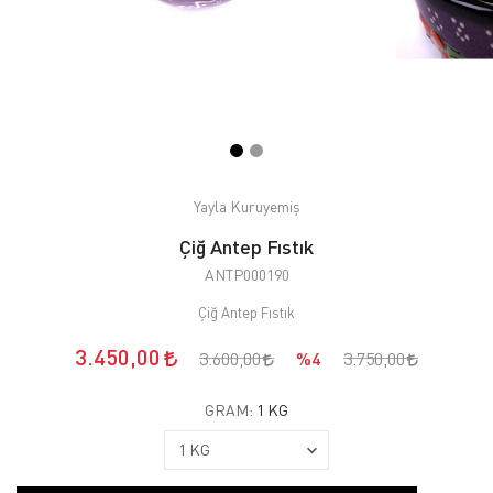
Yayla Kuruyemiş
Çiğ Antep Fıstık
ANTP000190
Çiğ Antep Fıstık
3.450,00
3.600,00
%4
3.750,00
GRAM:
1 KG