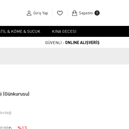
Giriş Yap
Sepetim
0
TIL & KÖME & SUCUK
KINA GECESI
GÜVENLİ -
ONLINE ALIŞVERİŞ
i (Günkurusu)
kirdeği
90,00
%13