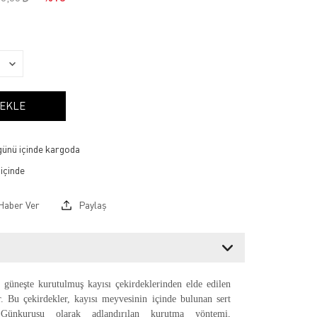
 EKLE
 günü içinde kargoda
Haber Ver
Paylaş
, güneşte kurutulmuş kayısı çekirdeklerinden elde edilen
ır. Bu çekirdekler, kayısı meyvesinin içinde bulunan sert
. Günkurusu olarak adlandırılan kurutma yöntemi,