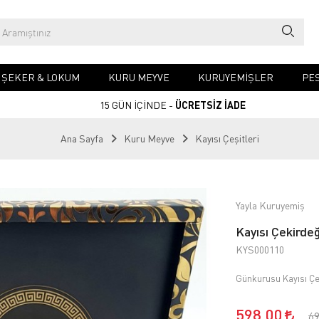
& ŞEKER & LOKUM
KURU MEYVE
KURUYEMIŞLER
PES
15 GÜN İÇİNDE -
ÜCRETSİZ İADE
Ana Sayfa
Kuru Meyve
Kayısı Çeşitleri
Yayla Kuruyemiş
Kayısı Çekirdeğ
KYS000110
Günkurusu Kayısı Çe
598,00
6