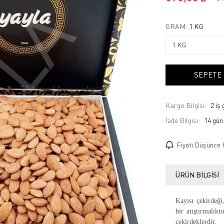
GRAM:
1 KG
SEPETE
Kargo Bilgisi:
2 iş
İade Bilgisi:
Fiyatı Düşünce 
ÜRÜN BILGISI
Kayısı çekirdeği
bir atıştırmalıkt
çekirdeklerdir