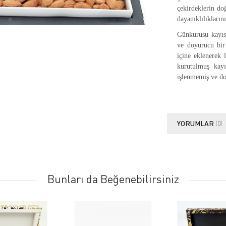
çekirdeklerin do
dayanıklılıklarını 
Günkurusu kayısı 
ve doyurucu bir 
içine eklenerek 
kurutulmuş kayı
işlenmemiş ve doğ
YORUMLAR
(0)
Bunları da Beğenebilirsiniz