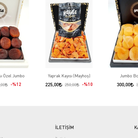
sı Özel Jumbo
Yaprak Kayısı (Mayhoş)
Jumbo Boy
%12
225,00
%10
300,00
,00
250,00
İLETİŞİM
K