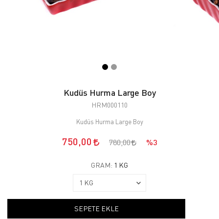
Kudüs Hurma Large Boy
HRM000110
Kudüs Hurma Large Boy
750,00
780,00
%3
GRAM:
1 KG
SEPETE EKLE