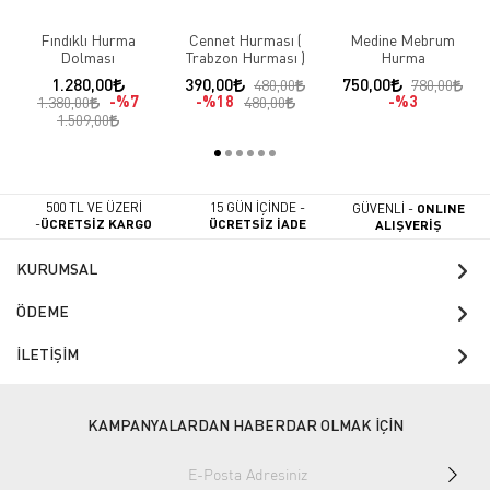
Fındıklı Hurma
Cennet Hurması (
Medine Mebrum
Dolması
Trabzon Hurması )
Hurma
1.280,00
390,00
750,00
480,00
780,00
%7
%18
%3
1.380,00
480,00
1.509,00
500 TL VE ÜZERİ
15 GÜN İÇİNDE -
GÜVENLİ -
ONLINE
-
ÜCRETSİZ KARGO
ÜCRETSİZ İADE
ALIŞVERİŞ
KURUMSAL
ÖDEME
İLETİŞİM
KAMPANYALARDAN HABERDAR OLMAK İÇİN