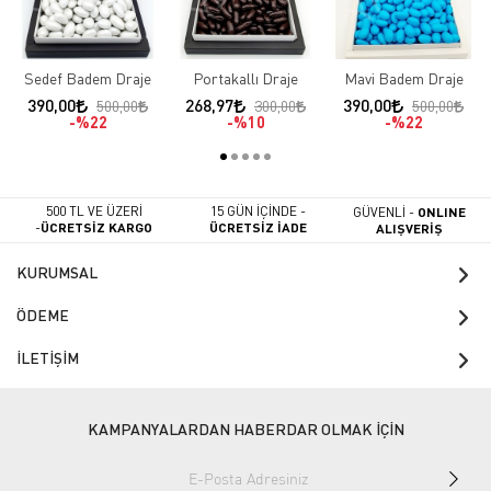
Sedef Badem Draje
Portakallı Draje
Mavi Badem Draje
390,00
268,97
390,00
500,00
300,00
500,00
%22
%10
%22
500 TL VE ÜZERİ
15 GÜN İÇİNDE -
GÜVENLİ -
ONLINE
-
ÜCRETSİZ KARGO
ÜCRETSİZ İADE
ALIŞVERİŞ
KURUMSAL
ÖDEME
İLETİŞİM
KAMPANYALARDAN HABERDAR OLMAK İÇİN