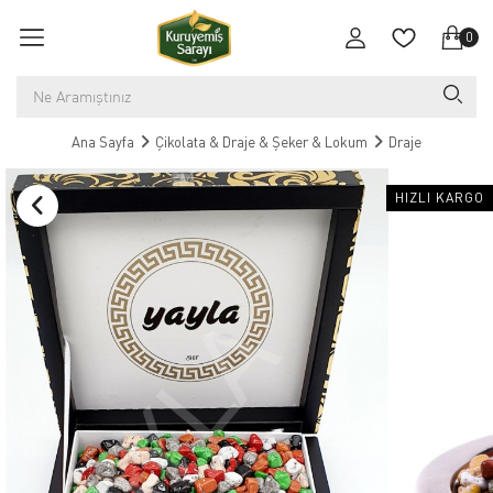
0
Ana Sayfa
Çikolata & Draje & Şeker & Lokum
Draje
HIZLI KARGO