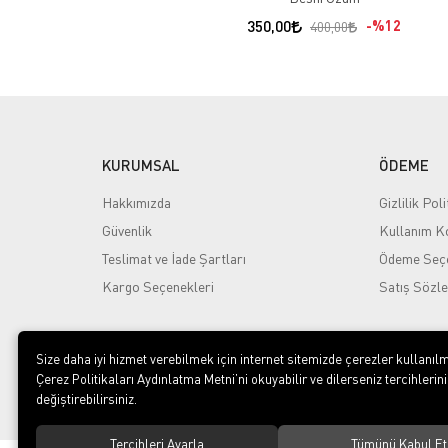
350,00
%12
400,00
KURUMSAL
ÖDEME
Hakkımızda
Gizlilik Poli
Güvenlik
Kullanım Ko
Teslimat ve İade Şartları
Ödeme Seçe
Kargo Seçenekleri
Satış Sözl
Size daha iyi hizmet verebilmek için internet sitemizde çerezler kullanılm
Çerez Politikaları Aydınlatma Metni’ni okuyabilir ve dilerseniz tercihlerini
değiştirebilirsiniz.
Tercihleri Ayarla
Tümünü Kabul Et