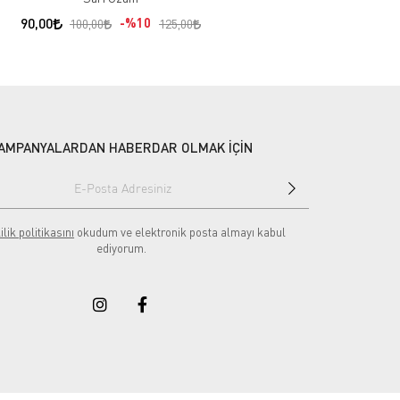
90,00
%10
100,00
125,00
AMPANYALARDAN HABERDAR OLMAK İÇİN
ilik politikasını
okudum ve elektronik posta almayı kabul
ediyorum.