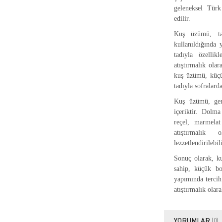
geleneksel Türk
edilir.
Kuş üzümü, tat
kullanıldığında
tadıyla özelli
atıştırmalık ola
kuş üzümü, küçük
tadıyla sofralarda
Kuş üzümü, gene
içeriktir. Dolma
reçel, marmelat
atıştırmalık 
lezzetlendirilebili
Sonuç olarak, k
sahip, küçük b
yapımında tercih
atıştırmalık olara
YORUMLAR
(0)