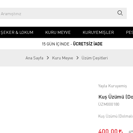
& ŞEKER & LOKUM
KURU MEYVE
KURUYEMIŞLER
PES
15 GÜN İÇİNDE -
ÜCRETSİZ İADE
Ana Sayfa
Kuru Meyve
Üzüm Çeşitleri
Yayla Kuruyemiş
Kuş Üzümü (Do
ÜZM000180
Kuş Üzümü (Dolmal
400,00
4