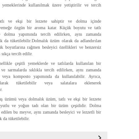
 yemeklerinde kullanılmak üzere yetiştirilir ve tercih
lı ve ekşi bir lezzete sahiptir ve dolma içinde
 yemeğe özgün bir aroma katar. Küçük boyutu ve tatlı
kle dolma yapımında tercih edilirken, aynı zamanda
rak da tüketilebilir.Dolmalık üzüm olarak da adlandırılan
 boyutlarına rağmen besleyici özellikleri ve benzersiz
 sıkça tercih edilir.
llikle çeşitli yemeklerde ve tatlılarda kullanılan bir
 ve sarmalarda sıklıkla tercih edilirken, aynı zamanda
 veya komposto yapımında da kullanılabilir. Ayrıca,
olarak tüketilebilir veya salatalara eklenerek
r.
uş üzümü veya dolmalık üzüm, tatlı ve ekşi bir lezzete
oyutlu ve yoğun tadı olan bir üzüm çeşididir. Dolma
 edilen bu meyve, aynı zamanda besleyici ve lezzetli bir
k da tüketilebilir.