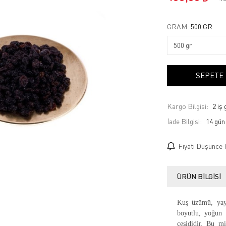
GRAM:
500 GR
SEPETE
Kargo Bilgisi:
2 iş
İade Bilgisi:
Fiyatı Düşünce 
ÜRÜN BILGISI
Kuş üzümü, yay
boyutlu, yoğun 
çeşididir. Bu m