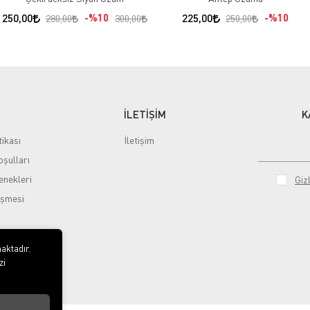
250,00
%10
225,00
%10
280,00
300,00
250,00
İLETİŞİM
K
tikası
İletişim
şulları
nekleri
Gizl
eşmesi
aktadır.
zi