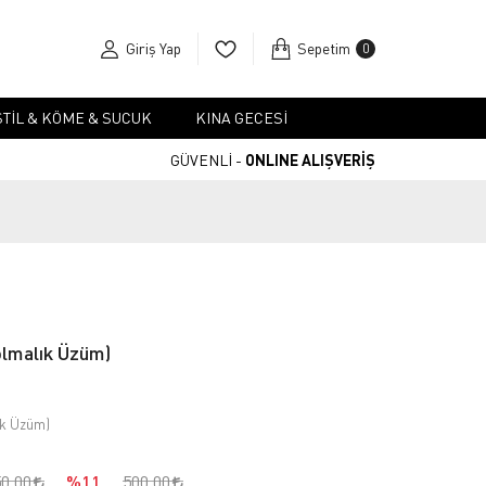
Giriş Yap
Sepetim
0
TIL & KÖME & SUCUK
KINA GECESI
GÜVENLİ -
ONLINE ALIŞVERİŞ
lmalık Üzüm)
ık Üzüm)
50,00
%11
500,00