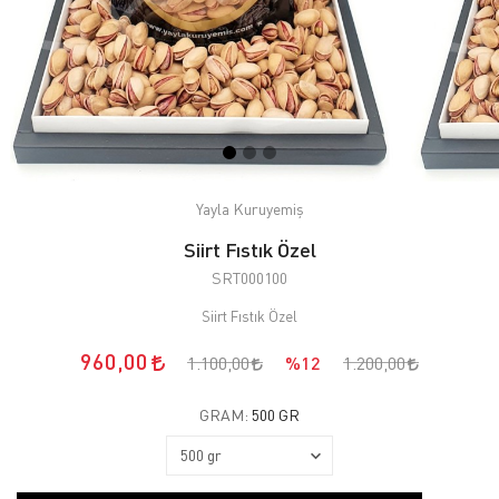
Yayla Kuruyemiş
Siirt Fıstık Özel
SRT000100
Siirt Fıstık Özel
960,00
1.100,00
%12
1.200,00
GRAM:
500 GR