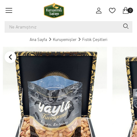
0
Ana Sayfa
Kuruyemişler
Fıstık Çeşitleri