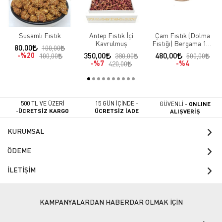
Susamlı Fıstık
Antep Fıstık İçi
Çam Fıstık (Dolma
Kavrulmuş
Fıstığı) Bergama 100
80,00
100,00
gr
%20
350,00
480,00
100,00
380,00
500,00
%7
%4
420,00
500 TL VE ÜZERİ
15 GÜN İÇİNDE -
GÜVENLİ -
ONLINE
-
ÜCRETSİZ KARGO
ÜCRETSİZ İADE
ALIŞVERİŞ
KURUMSAL
ÖDEME
İLETİŞİM
KAMPANYALARDAN HABERDAR OLMAK İÇİN