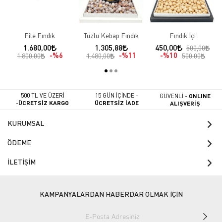
File Fındık
Tuzlu Kebap Fındık
Fındık İçi
1.680,00
1.305,88
450,00
500,00
%6
%11
%10
1.800,00
1.480,00
500,00
500 TL VE ÜZERİ
15 GÜN İÇİNDE -
GÜVENLİ -
ONLINE
-
ÜCRETSİZ KARGO
ÜCRETSİZ İADE
ALIŞVERİŞ
KURUMSAL
ÖDEME
İLETİŞİM
KAMPANYALARDAN HABERDAR OLMAK İÇİN