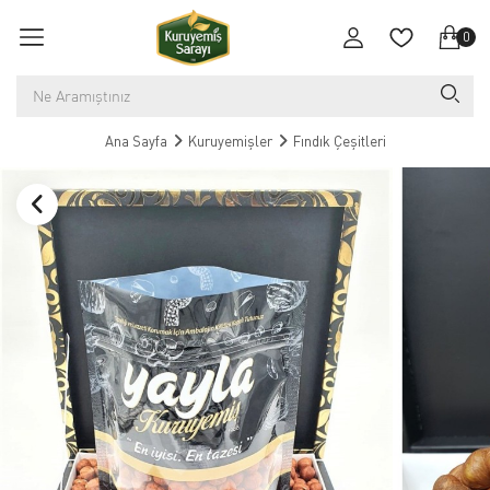
0
Ana Sayfa
Kuruyemişler
Fındık Çeşitleri