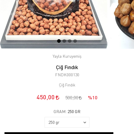
Yayla Kuruyemiş
Çiğ Fındık
FNDK000130
Çiğ Fındık
450,00
500,00
%10
GRAM:
250 GR