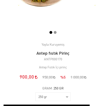
Yayla Kuruyemiş
Antep fıstık Pirinç
ANTP000170
Antep Fıstık İçi pirinç
900,00
950,00
%5
1.000,00
GRAM:
250 GR