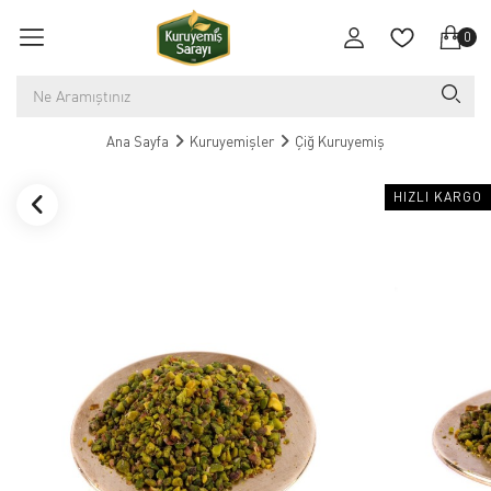
0
Ana Sayfa
Kuruyemişler
Çiğ Kuruyemiş
HIZLI KARGO