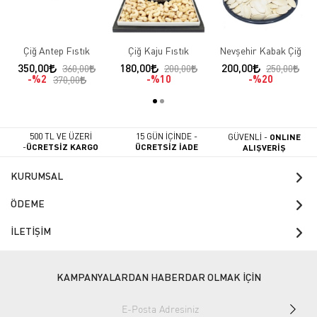
Çiğ Antep Fıstık
Çiğ Kaju Fıstık
Nevşehir Kabak Çiğ
350,00
180,00
200,00
360,00
200,00
250,00
%2
%10
%20
370,00
500 TL VE ÜZERİ
15 GÜN İÇİNDE -
GÜVENLİ -
ONLINE
-
ÜCRETSİZ KARGO
ÜCRETSİZ İADE
ALIŞVERİŞ
KURUMSAL
ÖDEME
İLETİŞİM
KAMPANYALARDAN HABERDAR OLMAK İÇİN