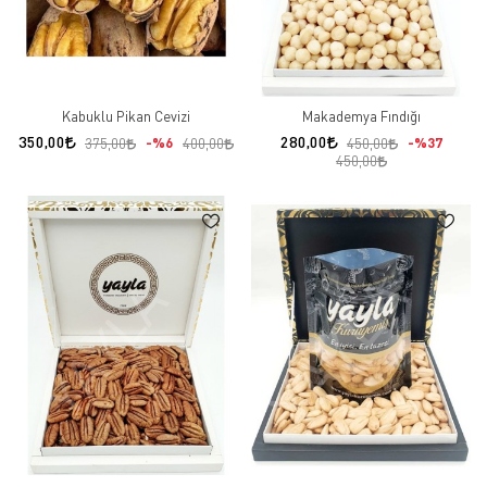
Kabuklu Pikan Cevizi
Makademya Fındığı
350,00
280,00
%6
%37
375,00
400,00
450,00
450,00