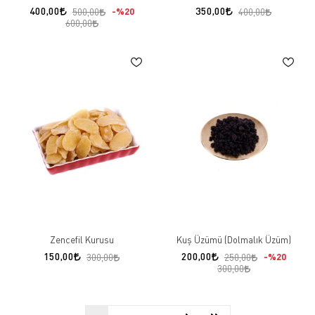
400,00
350,00
%20
500,00
400,00
600,00
Zencefil Kurusu
Kuş Üzümü (Dolmalık Üzüm)
150,00
200,00
%20
300,00
250,00
300,00