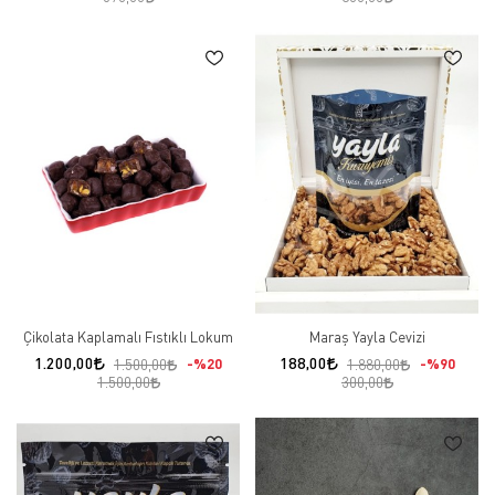
Çikolata Kaplamalı Fıstıklı Lokum
Maraş Yayla Cevizi
1.200,00
188,00
%20
%90
1.500,00
1.880,00
1.500,00
300,00