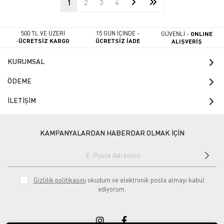
1
2
3
4
500 TL VE ÜZERİ
15 GÜN İÇİNDE -
GÜVENLİ -
ONLINE
-
ÜCRETSİZ KARGO
ÜCRETSİZ İADE
ALIŞVERİŞ
KURUMSAL
ÖDEME
İLETİŞİM
KAMPANYALARDAN HABERDAR OLMAK İÇİN
Gizlilik politikasını
okudum ve elektronik posta almayı kabul
ediyorum.