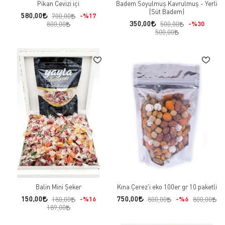
Pikan Cevizi içi
Badem Soyulmuş Kavrulmuş - Yerli
(Süt Badem)
580,00
%17
700,00
350,00
%30
800,00
500,00
500,00
Balin Mini Şeker
Kına Çerez'i eko 100er gr 10 paketli
150,00
750,00
%16
%6
180,00
800,00
800,00
189,00