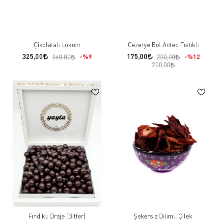
Çikolatalı Lokum
Cezerye Bol Antep Fıstıklı
325,00
175,00
%9
%12
360,00
200,00
200,00
Fındıklı Draje (Bitter)
Şekersiz Dilimli Çilek