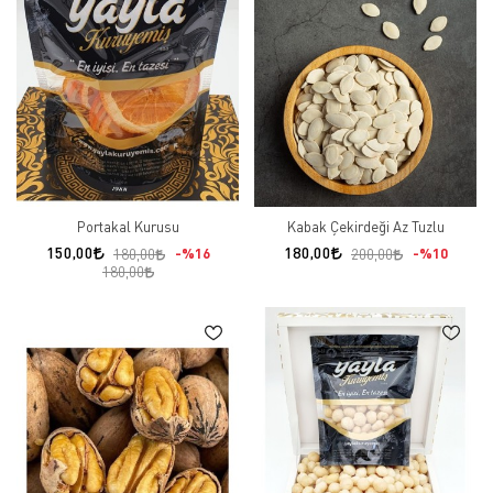
Portakal Kurusu
Kabak Çekirdeği Az Tuzlu
150,00
180,00
%16
%10
180,00
200,00
180,00