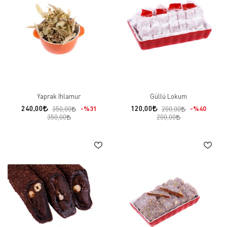
Yaprak Ihlamur
Güllü Lokum
240,00
120,00
%31
%40
350,00
200,00
350,00
200,00