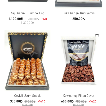
Kaju Kabuklu Jumbo 1 Kg
Lüks Karışık Kuruyemiş
1.100,00
250,00
%8
1.200,00
1.300,00
Cevizli Üzüm Sucuk
Kavrulmuş Pikan Cevizi
350,00
600,00
%10
%20
390,00
750,00
390,00
800,00