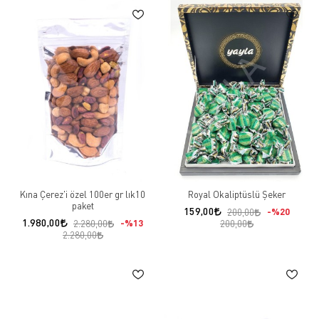
Kına Çerez'i özel 100er gr lık10
Royal Okaliptüslü Şeker
paket
159,00
%20
200,00
1.980,00
%13
2.280,00
200,00
2.280,00